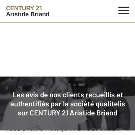
CENTURY 21
Aristide Briand
Agence immobilière
Avis de nos clients
Les avis de nos clients recueillis et
CENTURY 21 Aristide Briand
: nos
authentifiés par la société qualitelis
clients donnent leurs avis
sur
CENTURY 21 Aristide Briand
Notre agence CENTURY 21 Aristide Briand s’est fixée
comme priorité de vous apporter le meilleur service et